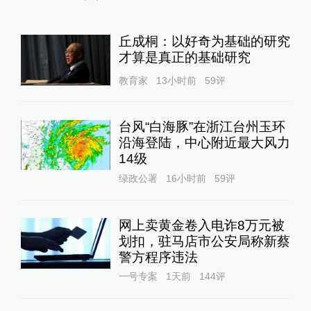
警告
全球速报
16小时前
59
评
消费者称被“弹窗投保”续费超
千元：元保保险称过程合规，
已退款
澎湃质量观
22小时前
59
评