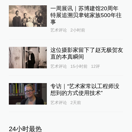
丘成桐：以好奇为基础的研究
才算是真正的基础研究
教育家
13小时前
59
评
台风“白海豚”在浙江台州玉环
沿海登陆，中心附近最大风力
14级
绿政公署
16小时前
59
评
网上卖黄金卷入电诈8万元被
划扣，驻马店市公安局称新蔡
警方程序违法
一号专案
1天前
144
评
与特朗普关联的美石油公司拟
在格陵兰岛钻探，岛政府强烈