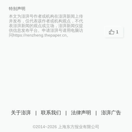
特别声明
本文为澎湃号作者或机构在澎湃新闻上传
并发布，仅代表该作者或机构观点，不代
表澎湃新闻的观点或立场，澎湃新闻仅提
供信息发布平台。申请澎湃号请用电脑访
1
问https://renzheng.thepaper.cn。
关于澎湃
|
联系我们
|
法律声明
|
澎湃广告
©2014~
2026
上海东方报业有限公司