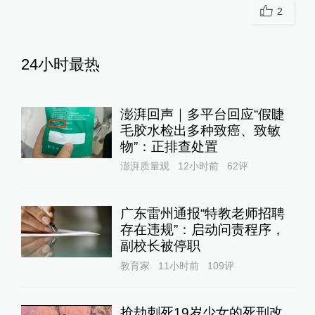
2
24小时最热
澎湃回声｜多平台回应“假睫
毛胶水检出多种致癌、致敏
物”：正排查处置
澎湃质量观
12小时前
62
评
广东雷州通报“特教老师招聘
存在违规”：启动问责程序，
副校长被停职
教育家
11小时前
109
评
抢劫刺死19岁少女的死刑改