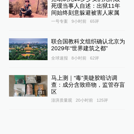
死缓当事人自述：出狱11年
间始终刻意躲避被害人家属
一号专案
9小时前
65
评
联合国教科文组织确认北京为
2029年“世界建筑之都”
全球速报
8小时前
62
评
马上测｜“毒”美睫胶暗访调
查：成分含致癌物，监管存盲
区
1
澎湃质量观
20小时前
125
评