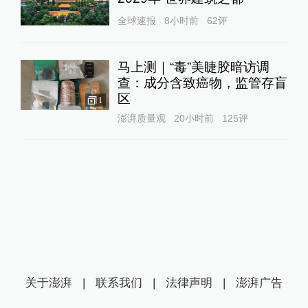
全球速报
8小时前
62
评
马上测｜“毒”美睫胶暗访调
查：成分含致癌物，监管存盲
区
1
澎湃质量观
20小时前
125
评
关于澎湃
|
联系我们
|
法律声明
|
澎湃广告