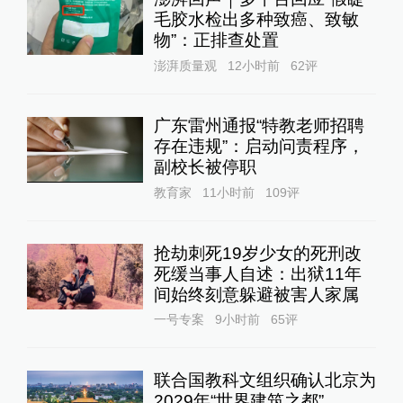
毛胶水检出多种致癌、致敏
物”：正排查处置
澎湃质量观
12小时前
62
评
广东雷州通报“特教老师招聘
存在违规”：启动问责程序，
副校长被停职
教育家
11小时前
109
评
抢劫刺死19岁少女的死刑改
死缓当事人自述：出狱11年
间始终刻意躲避被害人家属
一号专案
9小时前
65
评
联合国教科文组织确认北京为
2029年“世界建筑之都”