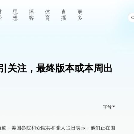
财
思
播
体
直
更
经
想
客
育
播
多
引关注，最终版本或本周出
字号
媒报道，美国参院和众院共和党人12日表示，他们正在围