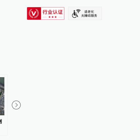
SIXTH TONE
测
枪击案后泰国政府拟推更严格枪
哥伦比亚新任总统德拉
支管控方案
亚宣誓就职