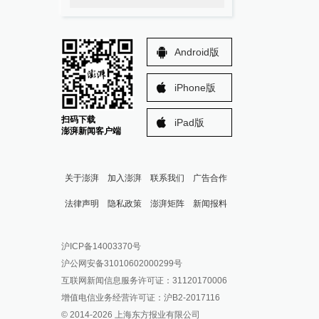
Android版
iPhone版
扫码下载
iPad版
澎湃新闻客户端
关于澎湃
加入澎湃
联系我们
广告合作
法律声明
隐私政策
澎湃矩阵
新闻报料
报料热线: 021-962866
澎湃新闻微博
沪ICP备14003370号
报料邮箱: news@thepaper.cn
澎湃新闻公众号
沪公网安备31010602000299号
澎湃新闻抖音号
互联网新闻信息服务许可证：31120170006
派生万物开放平台
增值电信业务经营许可证：沪B2-2017116
© 2014-
2026
上海东方报业有限公司
IP SHANGHAI