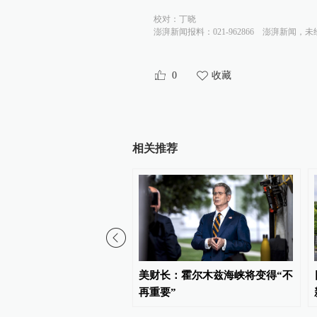
校对：
丁晓
澎湃新闻报料：021-962866
澎湃新闻，未
0
收藏
相关推荐
亚新任总统德拉埃斯普列
美财长：霍尔木兹海峡将变得“不
就职
再重要”