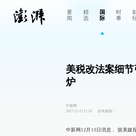
要
精
国
时
闻
选
际
事
美税改法案细节
炉
中新网
2017-12-13 11:10
全球速报
>
中新网12月13日消息， 据美