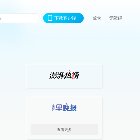
登录
下载客户端
无障碍
查看更多