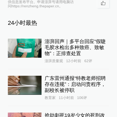
供信息发布平台。申请澎湃号请用电脑访
问https://renzheng.thepaper.cn。
24小时最热
澎湃回声｜多平台回应“假睫
毛胶水检出多种致癌、致敏
物”：正排查处置
澎湃质量观
12小时前
62
评
广东雷州通报“特教老师招聘
存在违规”：启动问责程序，
副校长被停职
教育家
11小时前
106
评
抢劫刺死19岁少女的死刑改