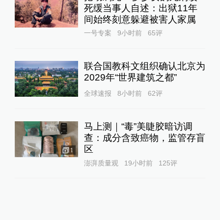
死缓当事人自述：出狱11年
间始终刻意躲避被害人家属
一号专案
9小时前
65
评
联合国教科文组织确认北京为
2029年“世界建筑之都”
全球速报
8小时前
62
评
马上测｜“毒”美睫胶暗访调
查：成分含致癌物，监管存盲
区
1
澎湃质量观
19小时前
125
评