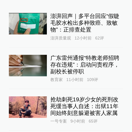
澎湃回声｜多平台回应“假睫
毛胶水检出多种致癌、致敏
物”：正排查处置
澎湃质量观
12小时前
62
评
广东雷州通报“特教老师招聘
存在违规”：启动问责程序，
副校长被停职
教育家
11小时前
109
评
抢劫刺死19岁少女的死刑改
死缓当事人自述：出狱11年
间始终刻意躲避被害人家属
一号专案
9小时前
65
评