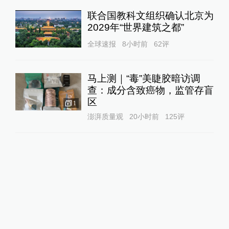
联合国教科文组织确认北京为
2029年“世界建筑之都”
全球速报
8小时前
62
评
马上测｜“毒”美睫胶暗访调
查：成分含致癌物，监管存盲
区
1
澎湃质量观
20小时前
125
评