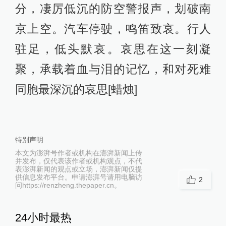
分，凄厉低沉的防空警报声，划破南
京上空。汽车停驶，鸣笛致哀。行人
驻足，低头默哀。哀思在这一刻凝
聚，承载着血与泪的记忆，和对死难
同胞最深沉的哀思[蜡烛]
特别声明
本文为澎湃号作者或机构在澎湃新闻上传
并发布，仅代表该作者或机构观点，不代
表澎湃新闻的观点或立场，澎湃新闻仅提
供信息发布平台。申请澎湃号请用电脑访
2
问https://renzheng.thepaper.cn。
24小时最热