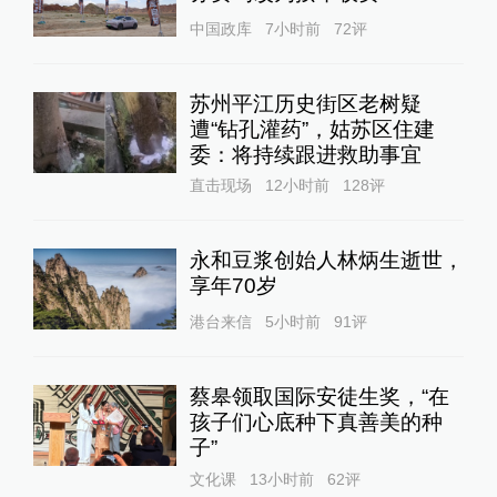
中国政库
7小时前
72
评
苏州平江历史街区老树疑
遭“钻孔灌药”，姑苏区住建
委：将持续跟进救助事宜
直击现场
12小时前
128
评
永和豆浆创始人林炳生逝世，
享年70岁
港台来信
5小时前
91
评
蔡皋领取国际安徒生奖，“在
孩子们心底种下真善美的种
子”
文化课
13小时前
62
评