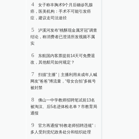
4
女子称丰胸术9个月后确诊乳腺
癌，医美机构：手术不可能引发癌
症，建议走司法途径
5
泸溪河发布“桃酥现金属牙冠”调查
结论，称消费者已澄清所发视频不属
实
6
东航国内客票提前14天可免费退
改，其他航司如何规定？
7
扫描“主播”｜主播利用未成年人喊
网友“爸爸”博流量，“母女合拍”多账号
被封禁
8
佛山一中学教师招聘笔试前13名
被淘汰、后5名进体检名单？市教育局
通报
9
官方再通报“特教老师招聘违规”：
多人受到党纪政务处分和组织处理