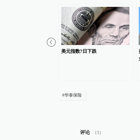
民的香港保险收益要缴
美元指数7日下跌
港保监局回应：相关要求
在，不用过度解读
#
华泰保险
评论
（
3
）