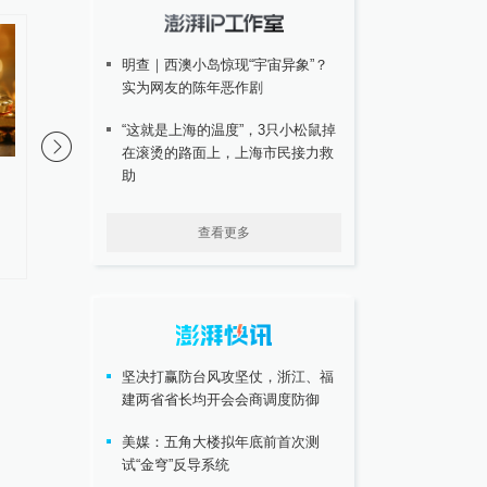
明查｜西澳小岛惊现“宇宙异象”？
实为网友的陈年恶作剧
“这就是上海的温度”，3只小松鼠掉
在滚烫的路面上，上海市民接力救
助
内地居民买香港保险收益要缴
内地居民的香港保险收
税？税务总局回应：并非新政，
税？香港保监局回应：
更不是专门针对香港保险市场，
一直存在，不用过度解
查看更多
无需过度解读
坚决打赢防台风攻坚仗，浙江、福
建两省省长均开会会商调度防御
美媒：五角大楼拟年底前首次测
试“金穹”反导系统