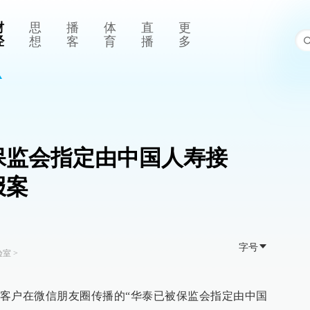
财
思
播
体
直
更
经
想
客
育
播
多
保监会指定由中国人寿接
报案
字号
验室
>
客户在微信朋友圈传播的“华泰已被保监会指定由中国