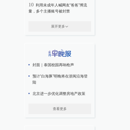
10
利用未成年人喊网友“爸爸”博流
量，多个主播账号被封禁
展开更多
封面｜泰国校园再响枪声
预计“白海豚”明晚将在浙闽沿海登
陆
北京进一步优化调整房地产政策
查看更多