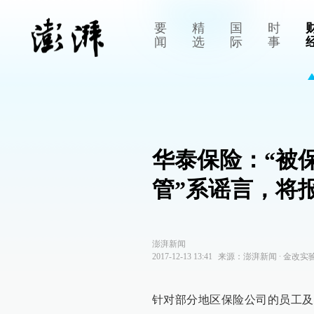
要
精
国
时
闻
选
际
事
华泰保险：“被
管”系谣言，将
澎湃新闻
2017-12-13 13:41
来源：
澎湃新闻
∙
金改实
针对部分地区保险公司的员工及