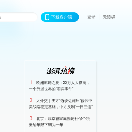
登录
下载客户端
无障碍
1
欧洲燃烧之夏：33万人大撤离，
一个升温世界的“哨兵事件”
2
大外交｜美方“边谈边施压”侵蚀中
美战略稳定基础，中方反制“一日三连”
3
北京：非京籍家庭购房社保个税
缴纳年限下调为一年