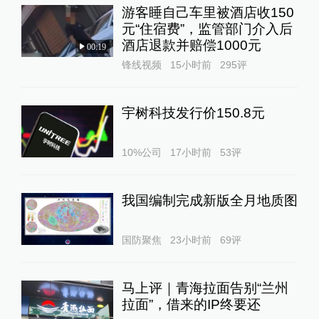
游客睡自己车里被酒店收150
元“住宿费”，监管部门介入后
酒店退款并赔偿1000元
00:19
锋线视频
15小时前
295
评
宇树科技发行价150.8元
10%公司
17小时前
53
评
我国编制完成新版全月地质图
国防聚焦
23小时前
69
评
马上评｜青海拉面告别“兰州
拉面”，借来的IP终要还