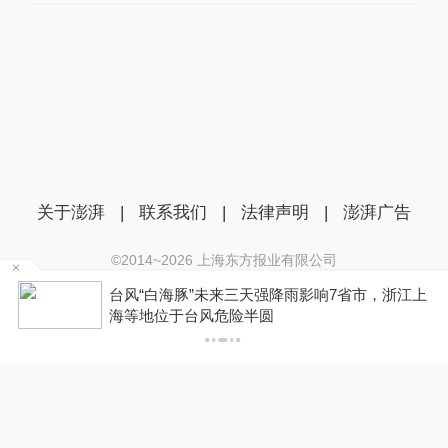
关于澎湃
|
联系我们
|
法律声明
|
澎湃广告
©2014~
2026
上海东方报业有限公司
沪ICP证：沪B2-20170116 | 沪ICP备14003370号
区
台风“白海豚”未来三天强降雨影响7省市，浙江上
互联网新闻信息服务许可证：31120170006
海等地位于台风危险半圆
沪公网安备 31010602000299号