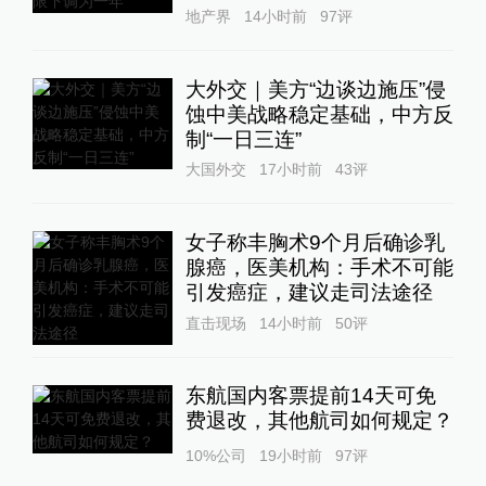
地产界
14小时前
97
评
大外交｜美方“边谈边施压”侵
蚀中美战略稳定基础，中方反
制“一日三连”
大国外交
17小时前
43
评
女子称丰胸术9个月后确诊乳
腺癌，医美机构：手术不可能
引发癌症，建议走司法途径
直击现场
14小时前
50
评
东航国内客票提前14天可免
费退改，其他航司如何规定？
10%公司
19小时前
97
评