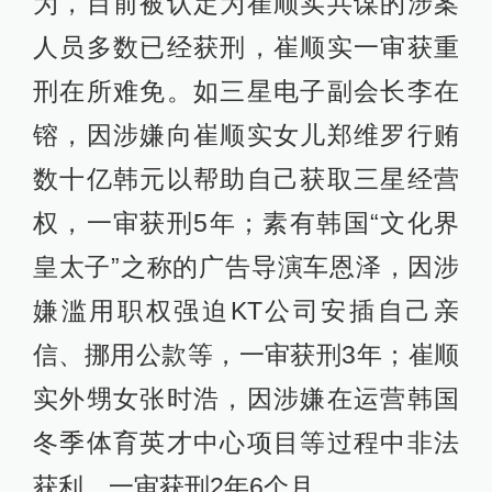
为，目前被认定为崔顺实共谋的涉案
人员多数已经获刑，崔顺实一审获重
刑在所难免。如三星电子副会长李在
镕，因涉嫌向崔顺实女儿郑维罗行贿
数十亿韩元以帮助自己获取三星经营
权，一审获刑5年；素有韩国“文化界
皇太子”之称的广告导演车恩泽，因涉
嫌滥用职权强迫KT公司安插自己亲
信、挪用公款等，一审获刑3年；崔顺
实外甥女张时浩，因涉嫌在运营韩国
冬季体育英才中心项目等过程中非法
获利，一审获刑2年6个月。