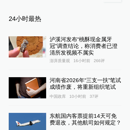
24小时最热
泸溪河发布“桃酥现金属牙
冠”调查结论，称消费者已澄
清所发视频不属实
澎湃质量观
16小时前
266
评
河南省2026年“三支一扶”笔试
成绩作废，将重新组织笔试
中国政库
10小时前
37
评
东航国内客票提前14天可免
费退改，其他航司如何规定？