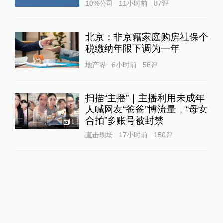
10%公司
11小时前
87
评
北京：非京籍家庭购房社保个
税缴纳年限下调为一年
地产界
6小时前
56
评
扫描“主播”｜主播利用未成年
人喊网友“爸爸”博流量，“母女
合拍”多账号被封禁
1
直击现场
17小时前
150
评