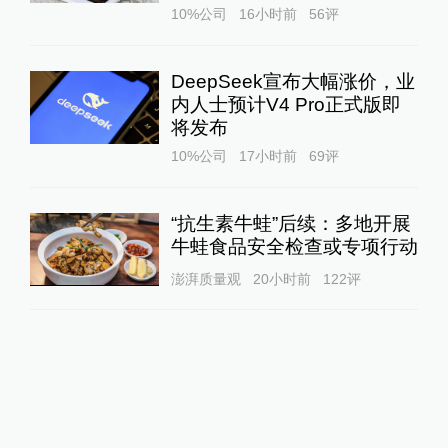
10%公司
16小时前
56
评
DeepSeek宣布大幅涨价，业
内人士预计V4 Pro正式版即
将发布
10%公司
17小时前
69
评
“抗生素牛蛙”后续：多地开展
牛蛙食品安全检查或专项行动
澎湃质量观
20小时前
122
评