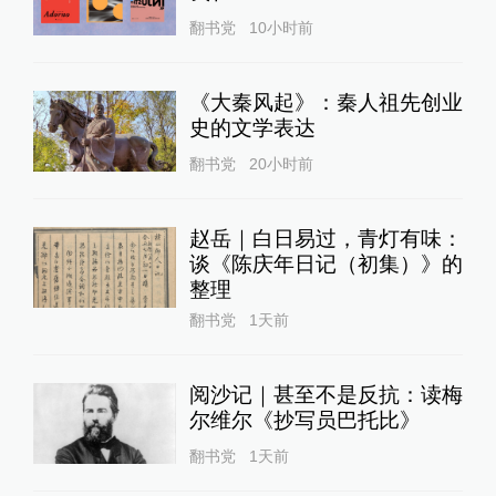
翻书党
10小时前
《大秦风起》：秦人祖先创业
史的文学表达
翻书党
20小时前
赵岳｜白日易过，青灯有味：
谈《陈庆年日记（初集）》的
整理
翻书党
1天前
阅沙记｜甚至不是反抗：读梅
尔维尔《抄写员巴托比》
翻书党
1天前