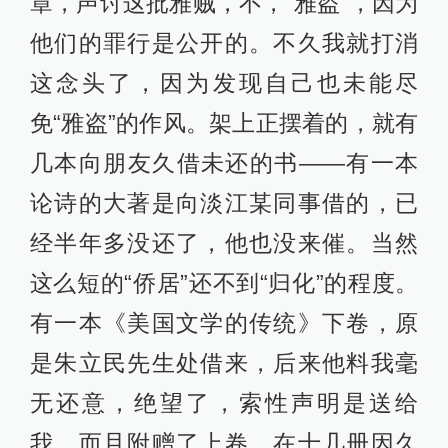
章，声讨这批雅贼，不，“雅盗”，因为
他们的罪行是公开的。不久我就打消
这念头了，因为发现自己也未能尽
免“雅盗”的作风。架上正摆着的，就有
几本向朋友久借未还的书——有一本
论诗的大著是向淡江某同事借的，已
经半年多没还了，他也没来催。当然
这么短的“侨居”还不到“归化”的程度。
有一本《美国文学的传统》下卷，原
是朱立民先生处借来，后来他料我毫
无还意，绝望了，索性声明是送给
我，而且附赠了上卷。在十几册因久