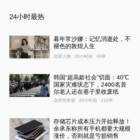
24小时最热
暮年常沙娜：记忆消逝处，不
褪色的敦煌人生
澎湃人物
20小时前
69
评
韩国“超高龄社会”切面：40℃
国家灾难状态下，2400名首
尔老人还在巷子里收废纸
澎湃世界观
20小时前
210
评
存储芯片成本压力开始释放！
余承东称所有手机都要大规模
涨价，否则就是亏损销售