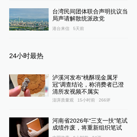
台湾民间团体联合声明抗议当
局声请解散统派政党
港台来信
5天前
24小时最热
泸溪河发布“桃酥现金属牙
冠”调查结论，称消费者已澄
清所发视频不属实
澎湃质量观
15小时前
266
评
河南省2026年“三支一扶”笔试
成绩作废，将重新组织笔试