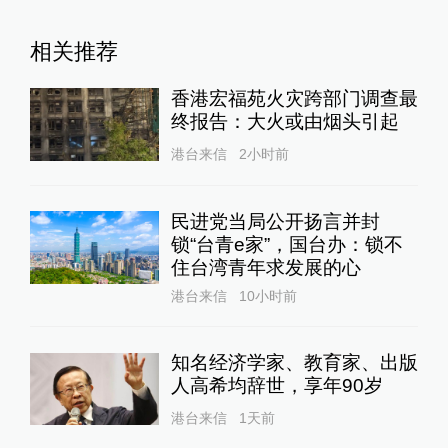
相关推荐
香港宏福苑火灾跨部门调查最
终报告：大火或由烟头引起
港台来信
2小时前
民进党当局公开扬言并封
锁“台青e家”，国台办：锁不
住台湾青年求发展的心
港台来信
10小时前
知名经济学家、教育家、出版
人高希均辞世，享年90岁
港台来信
1天前