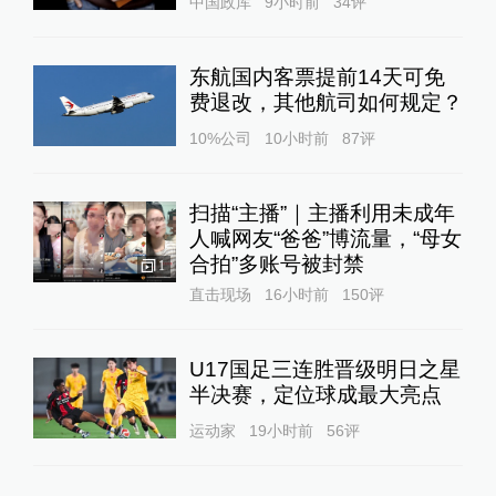
中国政库
9小时前
34
评
东航国内客票提前14天可免
费退改，其他航司如何规定？
10%公司
10小时前
87
评
扫描“主播”｜主播利用未成年
人喊网友“爸爸”博流量，“母女
合拍”多账号被封禁
1
直击现场
16小时前
150
评
U17国足三连胜晋级明日之星
半决赛，定位球成最大亮点
运动家
19小时前
56
评