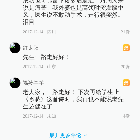
成功也可能留下诸多后遗症，对病人来
说是痛苦。我外婆也是高领时突发脑中
风，医生说不敢动手术，走得很突然。
泪目
2017-12-14
∙ 四川
21赞
红太阳
先生一路走好好！
2017-12-14
∙ 山东
20赞
褐羚羊羊
老人家，一路走好！ 下次再给学生上
《乡愁》这首诗时，我再也不能说老先
生还健在了……
2017-12-14
∙ 未知
4赞
展开更多评论