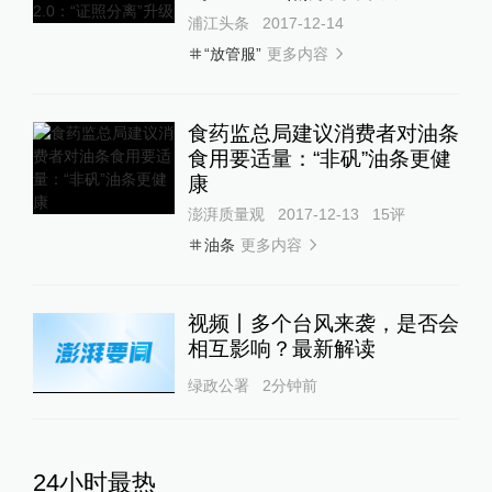
浦江头条
2017-12-14
更多内容
“放管服”
食药监总局建议消费者对油条
食用要适量：“非矾”油条更健
康
澎湃质量观
2017-12-13
15
评
更多内容
油条
视频丨多个台风来袭，是否会
相互影响？最新解读
绿政公署
2分钟前
24小时最热