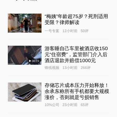
“梅姨”年龄超75岁？死刑适用
受限？律师解读
一号专案
12小时前
50
评
游客睡自己车里被酒店收150
元“住宿费”，监管部门介入后
酒店退款并赔偿1000元
00:19
锋线视频
13小时前
266
评
存储芯片成本压力开始释放！
余承东称所有手机都要大规模
涨价，否则就是亏损销售
10%公司
23小时前
65
评