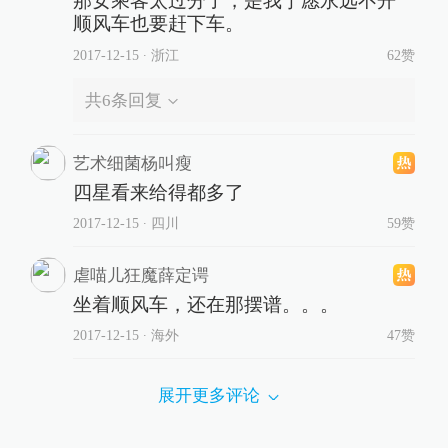
那女乘客太过分了，是我宁愿永远不开
顺风车也要赶下车。
2017-12-15
∙ 浙江
62赞
共
6
条回复
艺术细菌杨叫瘦
四星看来给得都多了
2017-12-15
∙ 四川
59赞
虐喵儿狂魔薛定谔
坐着顺风车，还在那摆谱。。。
2017-12-15
∙ 海外
47赞
展开更多评论