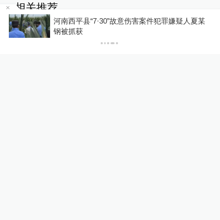
相关推荐
河南西平县“7·30”故意伤害案件犯罪嫌疑人夏某
钢被抓获
01:42
12:00
2026-04-27
2026-04-16
逆袭！看钻井岩屑如何变
从消费迭代到产业升级，
为“环保砖”
数智创新共赢未来
00:12
04:14
2026-03-29
2026-03-25
国产制造张雪机车WSBK
只要在路上，世界便是你
夺冠，打破杜卡迪、雅马
的“主场”
哈等国际品牌对赛事长期
垄断