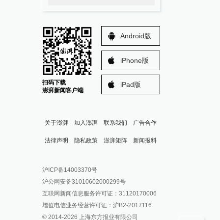
Android版
iPhone版
扫码下载
iPad版
澎湃新闻客户端
关于澎湃
加入澎湃
联系我们
广告合作
法律声明
隐私政策
澎湃矩阵
新闻报料
报料热线: 021-962866
澎湃新闻微博
沪ICP备14003370号
报料邮箱: news@thepaper.cn
澎湃新闻公众号
沪公网安备31010602000299号
澎湃新闻抖音号
互联网新闻信息服务许可证：31120170006
派生万物开放平台
增值电信业务经营许可证：沪B2-2017116
© 2014-
2026
上海东方报业有限公司
IP SHANGHAI