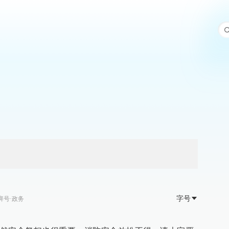
字号
湃号·政务