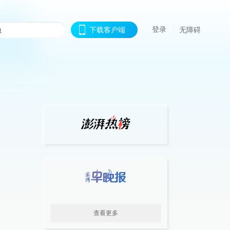
登录
下载客户端
无障碍
查看更多