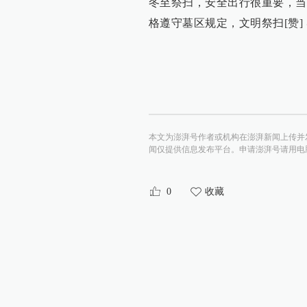
冬至祭扫，安全出行很重要，当
格遵守墓区规定，文明祭扫[赞]
本文为澎湃号作者或机构在澎湃新闻上传并
闻仅提供信息发布平台。申请澎湃号请用电脑访问http:/
0
收藏