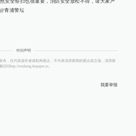
然安全祭扫也很重要，消防安全放松不得，请大家严
 @青浦警坛
特别声明
发布，仅代表该作者或机构观点，不代表澎湃新闻的观点或立场，澎湃新
/renzheng.thepaper.cn。
我要举报