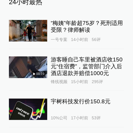
24小时最热
“梅姨”年龄超75岁？死刑适用
受限？律师解读
一号专案
14小时前
56
评
游客睡自己车里被酒店收150
元“住宿费”，监管部门介入后
酒店退款并赔偿1000元
00:19
锋线视频
15小时前
295
评
宇树科技发行价150.8元
10%公司
17小时前
53
评