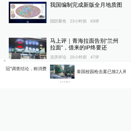
我国编制完成新版全月地质图
国防聚焦
23小时前
69
评
马上评｜青海拉面告别“兰州
拉面”，借来的IP终要还
澎湃评论
20小时前
47
评
称消费
泰国校园枪击案已致2人死亡、约20人受伤
关于澎湃
|
联系我们
|
法律声明
|
澎湃广告
©2014~
2026
上海东方报业有限公司
沪ICP证：沪B2-20170116 | 沪ICP备14003370号
互联网新闻信息服务许可证：31120170006