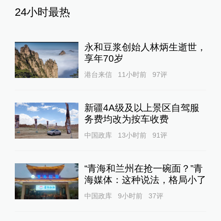
24小时最热
永和豆浆创始人林炳生逝世，
享年70岁
港台来信
11小时前
97
评
新疆4A级及以上景区自驾服
务费均改为按车收费
中国政库
13小时前
91
评
“青海和兰州在抢一碗面？”青
海媒体：这种说法，格局小了
中国政库
9小时前
37
评