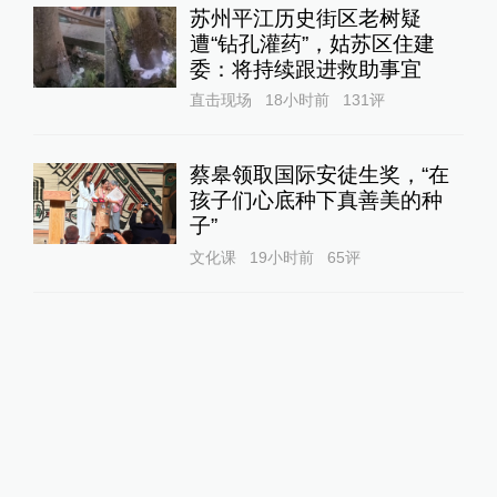
苏州平江历史街区老树疑
遭“钻孔灌药”，姑苏区住建
委：将持续跟进救助事宜
直击现场
18小时前
131
评
蔡皋领取国际安徒生奖，“在
孩子们心底种下真善美的种
子”
文化课
19小时前
65
评