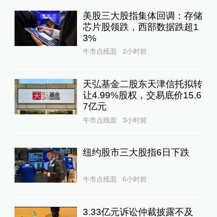
美股三大股指集体回调：存储
芯片股领跌，西部数据跌超1
3%
牛市点线面
2小时前
天弘基金二股东天津信托拟转
让4.99%股权，交易底价15.6
7亿元
牛市点线面
3小时前
纽约股市三大股指6日下跌
牛市点线面
6小时前
3.33亿元诉讼仲裁披露不及