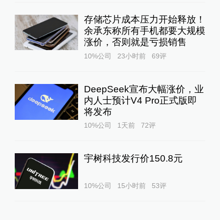
存储芯片成本压力开始释放！
余承东称所有手机都要大规模
涨价，否则就是亏损销售
10%公司
23小时前
69
评
DeepSeek宣布大幅涨价，业
内人士预计V4 Pro正式版即
将发布
10%公司
1天前
72
评
宇树科技发行价150.8元
10%公司
15小时前
53
评