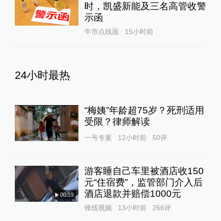
时，凯盛新能及三名高管收警
示函
牛市点线面
15小时前
24小时最热
“梅姨”年龄超75岁？死刑适用
受限？律师解读
一号专案
12小时前
50
评
游客睡自己车里被酒店收150
元“住宿费”，监管部门介入后
酒店退款并赔偿1000元
00:19
锋线视频
13小时前
266
评