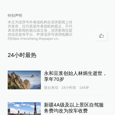
特别声明
本文为澎湃号作者或机构在澎湃新闻上传
并发布，仅代表该作者或机构观点，不代
表澎湃新闻的观点或立场，澎湃新闻仅提
供信息发布平台。申请澎湃号请用电脑访
问https://renzheng.thepaper.cn。
24小时最热
永和豆浆创始人林炳生逝世，
享年70岁
港台来信
18小时前
144
评
新疆4A级及以上景区自驾服
务费均改为按车收费