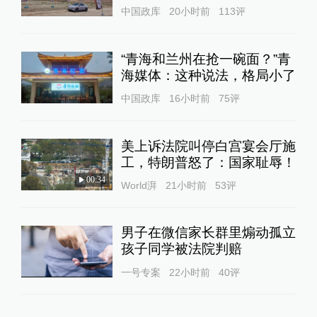
中国政库
20小时前
113
评
“青海和兰州在抢一碗面？”青
海媒体：这种说法，格局小了
中国政库
16小时前
75
评
美上诉法院叫停白宫宴会厅施
工，特朗普怒了：国家耻辱！
00:34
World湃
21小时前
53
评
男子在微信家长群里煽动孤立
孩子同学被法院判赔
一号专案
22小时前
40
评