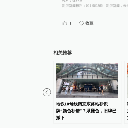
校对：
徐亦嘉
澎湃新闻报料：021-962866
澎湃新闻，未
1
收藏
相关推荐
豚”逐渐靠近，上海海事局
地铁10号线南京东路站标识
级防汛防台响应、四区发
牌“颜色标错”？系褪色，旧牌已
色预警
撤下