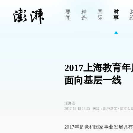
要
精
国
时
闻
选
际
事
2017上海教
面向基层一线
澎湃讯
2017-12-18 13:55
来源：
澎湃新闻
∙
浦江头
2017年是党和国家事业发展