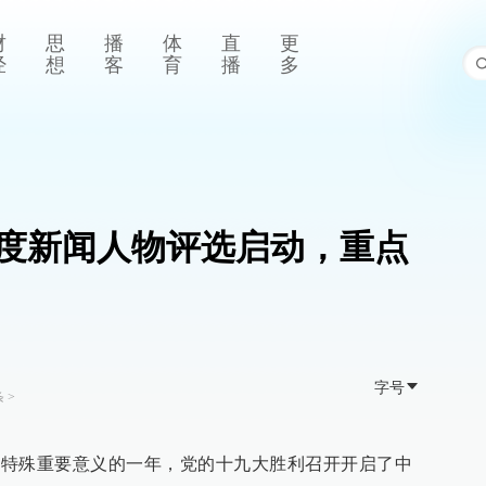
财
思
播
体
直
更
经
想
客
育
播
多
育年度新闻人物评选启动，重点
字号
条
>
具有特殊重要意义的一年，党的十九大胜利召开开启了中