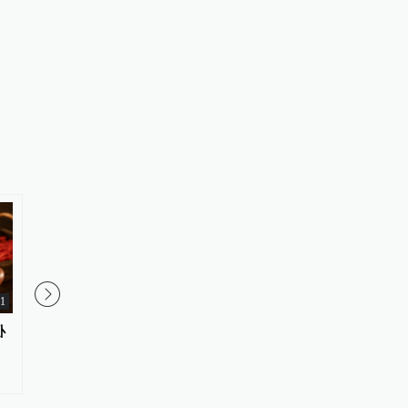
1
卧
上半年上海海关监管进出口航空
“白海豚”逐渐靠近，上
货运量超200万吨，创历史新高
启动Ⅲ级防汛防台响应
台风蓝色预警