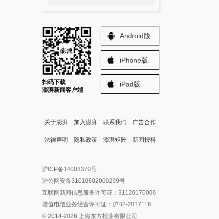
Android版
iPhone版
扫码下载
iPad版
澎湃新闻客户端
关于澎湃
加入澎湃
联系我们
广告合作
法律声明
隐私政策
澎湃矩阵
新闻报料
报料热线: 021-962866
澎湃新闻微博
沪ICP备14003370号
报料邮箱: news@thepaper.cn
澎湃新闻公众号
沪公网安备31010602000299号
澎湃新闻抖音号
互联网新闻信息服务许可证：31120170006
派生万物开放平台
增值电信业务经营许可证：沪B2-2017116
© 2014-
2026
上海东方报业有限公司
IP SHANGHAI