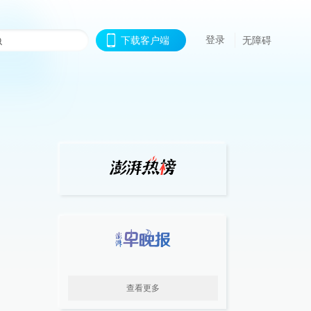
登录
下载客户端
无障碍
查看更多