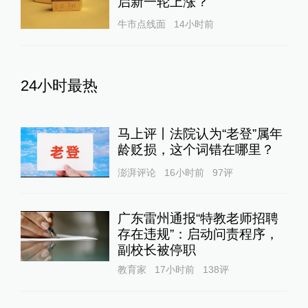
启新一轮上涨？
牛市点线面
14小时前
24小时最热
马上评丨法院认为“老登”属年
龄贬损，这个词错在哪里？
澎湃评论
16小时前
97
评
广东雷州通报“特教老师招聘
存在违规”：启动问责程序，
副校长被停职
教育家
17小时前
138
评