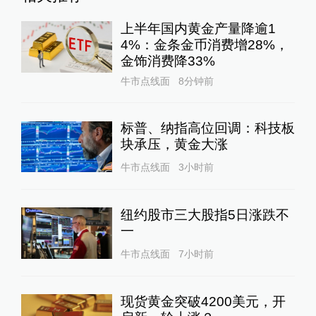
上半年国内黄金产量降逾1
4%：金条金币消费增28%，
金饰消费降33%
牛市点线面
8分钟前
标普、纳指高位回调：科技板
块承压，黄金大涨
牛市点线面
3小时前
纽约股市三大股指5日涨跌不
一
牛市点线面
7小时前
现货黄金突破4200美元，开