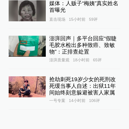
媒体：人贩子“梅姨”真实姓名
首曝光
直击现场
15小时前
59
评
澎湃回声｜多平台回应“假睫
毛胶水检出多种致癌、致敏
物”：正排查处置
澎湃质量观
18小时前
65
评
抢劫刺死19岁少女的死刑改
死缓当事人自述：出狱11年
间始终刻意躲避被害人家属
一号专案
14小时前
106
评