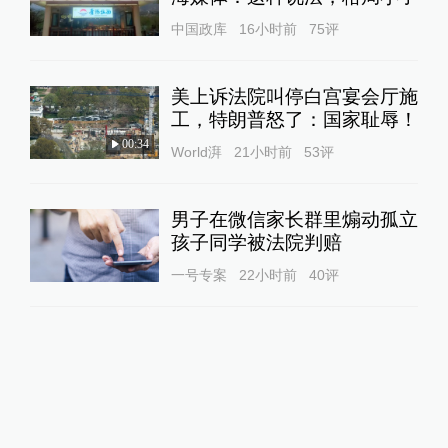
中国政库
16小时前
75
评
美上诉法院叫停白宫宴会厅施
工，特朗普怒了：国家耻辱！
00:34
World湃
21小时前
53
评
男子在微信家长群里煽动孤立
孩子同学被法院判赔
一号专案
22小时前
40
评