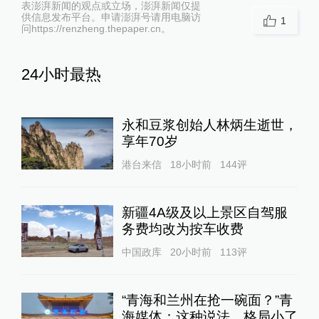
表澎湃新闻的观点或立场，澎湃新闻仅提
供信息发布平台。申请澎湃号请用电脑访
1
问https://renzheng.thepaper.cn。
24小时最热
永和豆浆创始人林炳生逝世，
享年70岁
港台来信
18小时前
144
评
新疆4A级及以上景区自驾服
务费均改为按车收费
中国政库
20小时前
113
评
“青海和兰州在抢一碗面？”青
海媒体：这种说法，格局小了