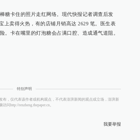
棒糖卡住的照片走红网络。现代快报记者调查后发
淘宝上卖得火热，有的店铺月销高达 2629 笔。医生表
险。卡在嘴里的灯泡糖会占满口腔、造成通气道阻。
特别声明
发布，仅代表该作者或机构观点，不代表澎湃新闻的观点或立场，澎湃新
/renzheng.thepaper.cn。
我要举报