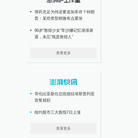
弹药充足为何还要追加库存？特朗
普：某些类型稍微有点紧张
96岁“敦煌少女”常沙娜记忆渐渐衰
退，未忘“我是敦煌人”
查看更多
哥伦比亚新任总统德拉埃斯普列亚
宣誓就职
纽约股市三大股指7日上涨
查看更多