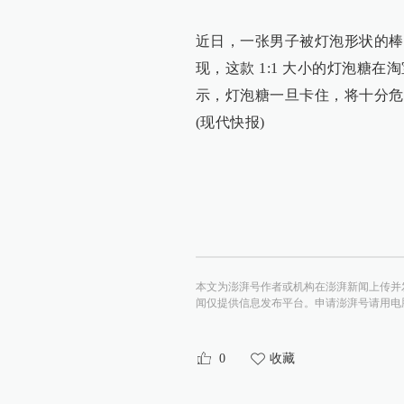
近日，一张男子被灯泡形状的棒
现，这款 1:1 大小的灯泡糖在
示，灯泡糖一旦卡住，将十分危
(现代快报)
本文为澎湃号作者或机构在澎湃新闻上传并
闻仅提供信息发布平台。申请澎湃号请用电脑访问http:/
0
收藏