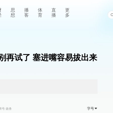
财
思
播
体
直
更
经
想
客
育
播
多
别再试了 塞进嘴容易拔出来
字号
湃号·政务