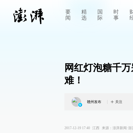
要
精
国
时
闻
选
际
事
网红灯泡糖千万
难！
赣州发布
关注
2017-12-19 17:40
江西
来源：
澎湃新闻·澎