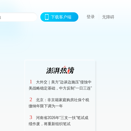
登录
下载客户端
无障碍
1
大外交｜美方“边谈边施压”侵蚀中
美战略稳定基础，中方反制“一日三连”
2
北京：非京籍家庭购房社保个税
缴纳年限下调为一年
3
河南省2026年“三支一扶”笔试成
绩作废，将重新组织笔试