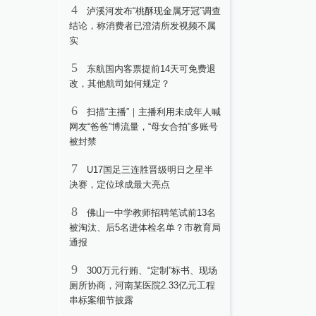
4
泸溪河发布“桃酥现金属牙冠”调查
结论，称消费者已澄清所发视频不属
实
5
东航国内客票提前14天可免费退
改，其他航司如何规定？
6
扫描“主播”｜主播利用未成年人喊
网友“爸爸”博流量，“母女合拍”多账号
被封禁
7
U17国足三连胜晋级明日之星半
决赛，定位球成最大亮点
8
佛山一中学教师招聘笔试前13名
被淘汰、后5名进体检名单？市教育局
通报
9
300万元行贿、“定制”标书、现场
厕所协商，河南某医院2.33亿元工程
串标案细节披露