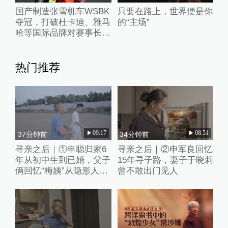
国产制造张雪机车WSBK
只要在路上，世界便是你
夺冠，打破杜卡迪、雅马
的“主场”
哈等国际品牌对赛事长期
垄断
热门推荐
09:17
08:51
37分钟前
34分钟前
寻亲之后｜①申聪归家6
寻亲之后｜②申军良回忆
年从初中生到已婚，父子
15年寻子路，妻子于晓莉
俩回忆“梅姨”从隐形人
曾不敢出门见人
到“现实嫌犯”