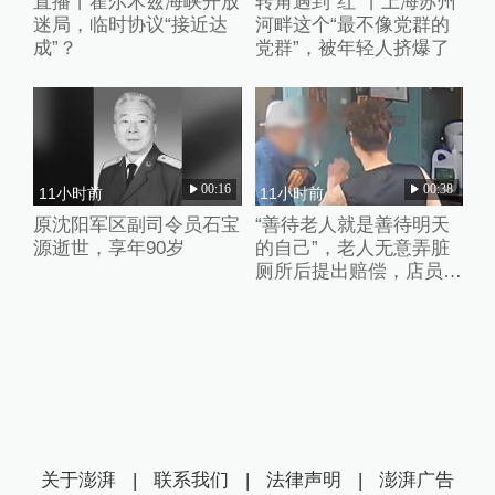
直播丨霍尔木兹海峡开放
转角遇到“红”丨上海苏州
迷局，临时协议“接近达
河畔这个“最不像党群的
成”？
党群”，被年轻人挤爆了
00:16
00:38
11小时前
11小时前
原沈阳军区副司令员石宝
“善待老人就是善待明天
源逝世，享年90岁
的自己”，老人无意弄脏
厕所后提出赔偿，店员婉
拒并默默打扫干净
关于澎湃
|
联系我们
|
法律声明
|
澎湃广告