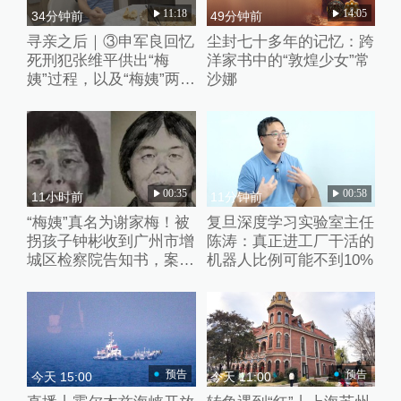
11:18
14:05
34分钟前
49分钟前
寻亲之后｜③申军良回忆
尘封七十多年的记忆：跨
死刑犯张维平供出“梅
洋家书中的“敦煌少女”常
姨”过程，以及“梅姨”两张
沙娜
模拟画像来历
00:35
00:58
11小时前
11分钟前
“梅姨”真名为谢家梅！被
复旦深度学习实验室主任
拐孩子钟彬收到广州市增
陈涛：真正进工厂干活的
城区检察院告知书，案件
机器人比例可能不到10%
进入审查起诉环节
预告
预告
今天 15:00
今天 11:00