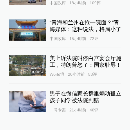
中国政库
18小时前
109
评
“青海和兰州在抢一碗面？”青
海媒体：这种说法，格局小了
中国政库
15小时前
72
评
美上诉法院叫停白宫宴会厅施
工，特朗普怒了：国家耻辱！
00:34
World湃
20小时前
53
评
男子在微信家长群里煽动孤立
孩子同学被法院判赔
一号专案
21小时前
40
评