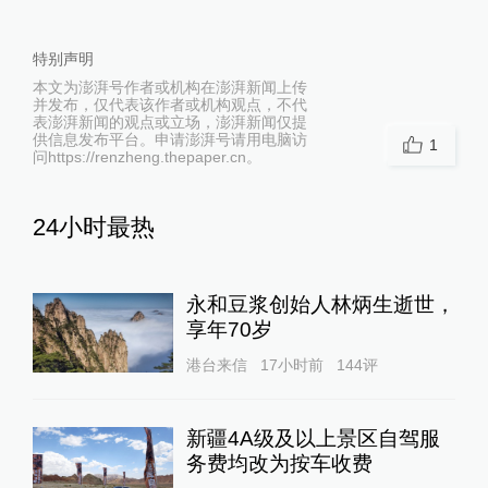
特别声明
本文为澎湃号作者或机构在澎湃新闻上传
并发布，仅代表该作者或机构观点，不代
表澎湃新闻的观点或立场，澎湃新闻仅提
供信息发布平台。申请澎湃号请用电脑访
1
问https://renzheng.thepaper.cn。
24小时最热
永和豆浆创始人林炳生逝世，
享年70岁
港台来信
17小时前
144
评
新疆4A级及以上景区自驾服
务费均改为按车收费