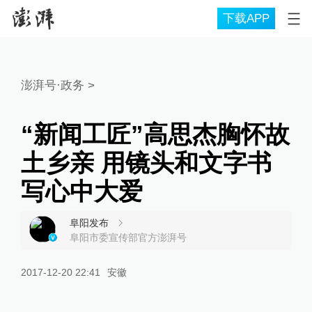
下载APP
澎湃号·政务
>
“新闻工匠”高思杰胸怀故
土乡亲 用镜头和文字书
写心中大爱
阜阳发布
阜阳市委宣传部官方澎湃号
2017-12-20 22:41
安徽