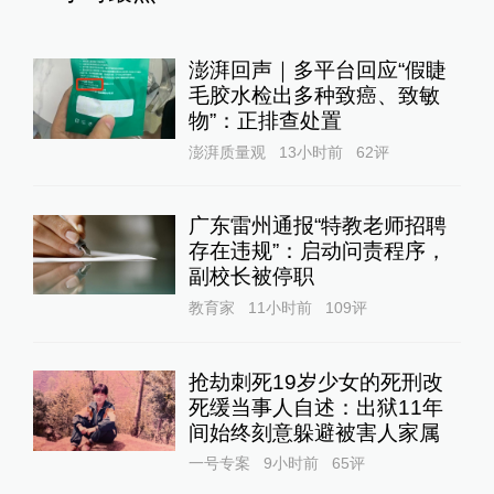
澎湃回声｜多平台回应“假睫
毛胶水检出多种致癌、致敏
物”：正排查处置
澎湃质量观
13小时前
62
评
广东雷州通报“特教老师招聘
存在违规”：启动问责程序，
副校长被停职
教育家
11小时前
109
评
抢劫刺死19岁少女的死刑改
死缓当事人自述：出狱11年
间始终刻意躲避被害人家属
一号专案
9小时前
65
评