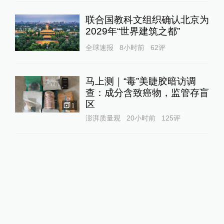
联合国教科文组织确认北京为
2029年“世界建筑之都”
全球速报
8小时前
62
评
马上测｜“毒”美睫胶暗访调
查：成分含致癌物，监管存盲
区
1
澎湃质量观
20小时前
125
评