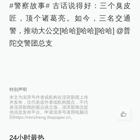
#警察故事# 古话说得好：三个臭皮
匠，顶个诸葛亮。如今，三名交通
警，推动大公交[哈哈][哈哈][哈哈] @普
陀交警团总支
特别声明
本文为澎湃号作者或机构在澎湃新闻上传
并发布，仅代表该作者或机构观点，不代
表澎湃新闻的观点或立场，澎湃新闻仅提
供信息发布平台。申请澎湃号请用电脑访
问https://renzheng.thepaper.cn。
24小时最热