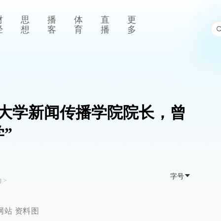
财
思
播
体
直
更
经
想
客
育
播
多
大学新闻传播学院院长，曾
”
字号
向
>
网站 资料图