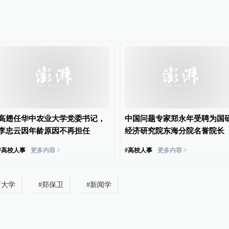
高翅任华中农业大学党委书记，
中国问题专家郑永年受聘为国
李忠云因年龄原因不再担任
经济研究院东海分院名誉院长
#
高校人事
更多内容 >
#
高校人事
更多内容 >
西大学
#
郑保卫
#
新闻学