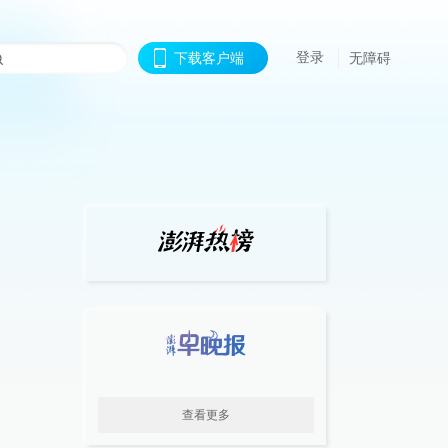
登录
下载客户端
无障碍
查看更多