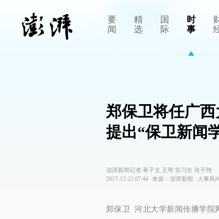
要
精
国
时
闻
选
际
事
郑保卫将任广西
提出“保卫新闻学
澎湃新闻记者 蒋子文 王哿 实习生 张子翔
2017-12-22 07:44
来源：
澎湃新闻
∙
人事风
郑保卫 河北大学新闻传播学院