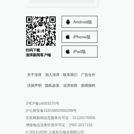
Android版
iPhone版
扫码下载
iPad版
澎湃新闻客户端
关于澎湃
加入澎湃
联系我们
广告合作
法律声明
隐私政策
澎湃矩阵
新闻报料
报料热线: 021-962866
澎湃新闻微博
沪ICP备14003370号
报料邮箱: news@thepaper.cn
澎湃新闻公众号
沪公网安备31010602000299号
澎湃新闻抖音号
互联网新闻信息服务许可证：31120170006
派生万物开放平台
增值电信业务经营许可证：沪B2-2017116
© 2014-
2026
上海东方报业有限公司
IP SHANGHAI