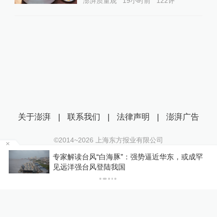
澎湃质量观
19小时前
122
评
关于澎湃
|
联系我们
|
法律声明
|
澎湃广告
©2014~
2026
上海东方报业有限公司
沪ICP证：沪B2-20170116 | 沪ICP备14003370号
专家解读台风“白海豚”：强势逼近华东，或成罕
互联网新闻信息服务许可证：31120170006
P
见远洋强台风登陆我国
沪公网安备 31010602000299号