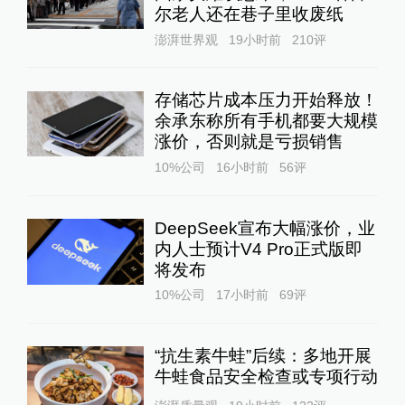
尔老人还在巷子里收废纸
澎湃世界观
19小时前
210
评
存储芯片成本压力开始释放！
余承东称所有手机都要大规模
涨价，否则就是亏损销售
10%公司
16小时前
56
评
DeepSeek宣布大幅涨价，业
内人士预计V4 Pro正式版即
将发布
10%公司
17小时前
69
评
“抗生素牛蛙”后续：多地开展
牛蛙食品安全检查或专项行动