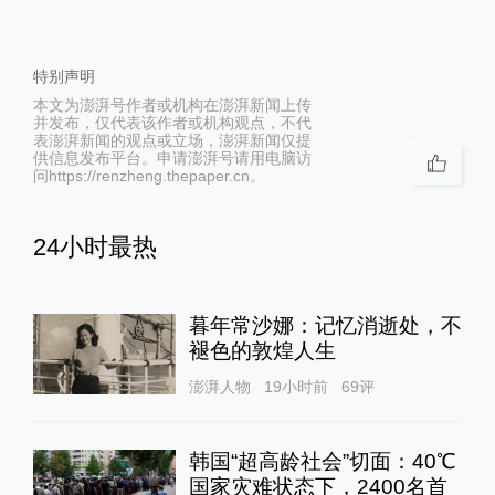
特别声明
本文为澎湃号作者或机构在澎湃新闻上传
并发布，仅代表该作者或机构观点，不代
表澎湃新闻的观点或立场，澎湃新闻仅提
供信息发布平台。申请澎湃号请用电脑访
问https://renzheng.thepaper.cn。
24小时最热
暮年常沙娜：记忆消逝处，不
褪色的敦煌人生
澎湃人物
19小时前
69
评
韩国“超高龄社会”切面：40℃
国家灾难状态下，2400名首