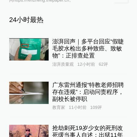
24小时最热
澎湃回声｜多平台回应“假睫
毛胶水检出多种致癌、致敏
物”：正排查处置
澎湃质量观
12小时前
62
评
广东雷州通报“特教老师招聘
存在违规”：启动问责程序，
副校长被停职
教育家
11小时前
109
评
抢劫刺死19岁少女的死刑改
死缓当事人自述：出狱11年