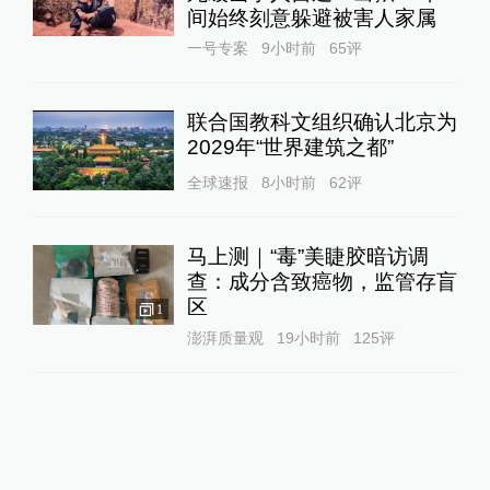
间始终刻意躲避被害人家属
一号专案
9小时前
65
评
联合国教科文组织确认北京为
2029年“世界建筑之都”
全球速报
8小时前
62
评
马上测｜“毒”美睫胶暗访调
查：成分含致癌物，监管存盲
区
1
澎湃质量观
19小时前
125
评