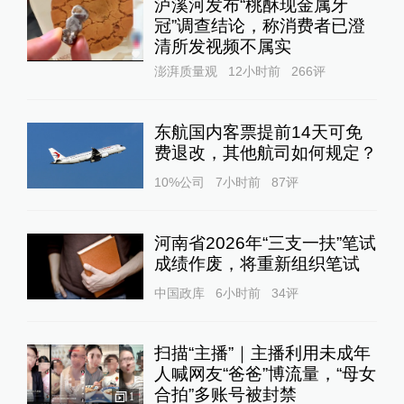
泸溪河发布“桃酥现金属牙
冠”调查结论，称消费者已澄
清所发视频不属实
澎湃质量观
12小时前
266
评
东航国内客票提前14天可免
费退改，其他航司如何规定？
10%公司
7小时前
87
评
河南省2026年“三支一扶”笔试
成绩作废，将重新组织笔试
中国政库
6小时前
34
评
扫描“主播”｜主播利用未成年
人喊网友“爸爸”博流量，“母女
合拍”多账号被封禁
1