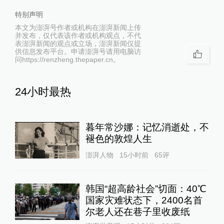
特别声明
本文为澎湃号作者或机构在澎湃新闻上传
并发布，仅代表该作者或机构观点，不代
表澎湃新闻的观点或立场，澎湃新闻仅提
供信息发布平台。申请澎湃号请用电脑访
问https://renzheng.thepaper.cn。
24小时最热
暮年常沙娜：记忆消逝处，不
褪色的敦煌人生
澎湃人物
15小时前
65
评
韩国“超高龄社会”切面：40℃
国家灾难状态下，2400名首
尔老人还在巷子里收废纸