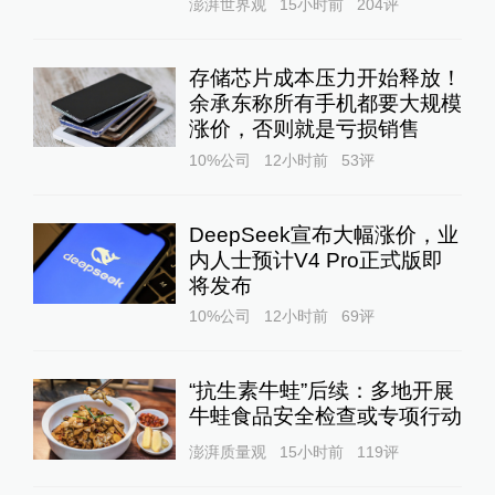
澎湃世界观
15小时前
204
评
存储芯片成本压力开始释放！
余承东称所有手机都要大规模
涨价，否则就是亏损销售
10%公司
12小时前
53
评
DeepSeek宣布大幅涨价，业
内人士预计V4 Pro正式版即
将发布
10%公司
12小时前
69
评
“抗生素牛蛙”后续：多地开展
牛蛙食品安全检查或专项行动
澎湃质量观
15小时前
119
评