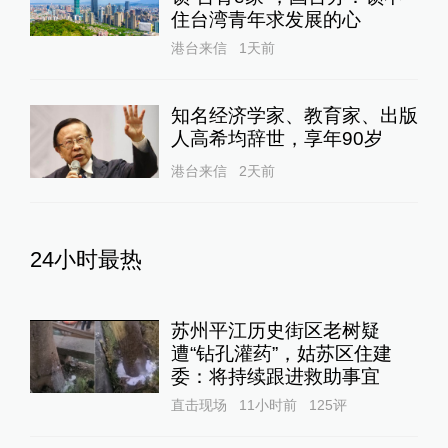
住台湾青年求发展的心
港台来信
1天前
知名经济学家、教育家、出版
人高希均辞世，享年90岁
港台来信
2天前
24小时最热
苏州平江历史街区老树疑
遭“钻孔灌药”，姑苏区住建
委：将持续跟进救助事宜
直击现场
11小时前
125
评