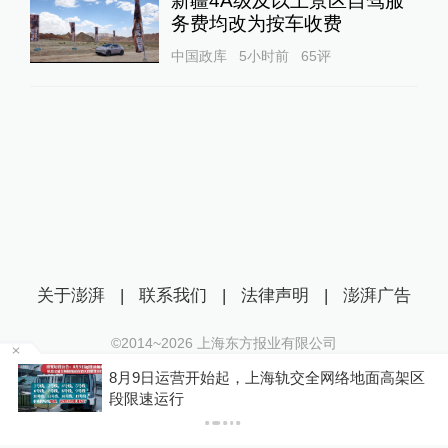
新疆4A级及以上景区自驾服
务费均改为按车收费
中国政库
5小时前
65
评
关于澎湃
|
联系我们
|
法律声明
|
澎湃广告
©2014~
2026
上海东方报业有限公司
沪ICP证：沪B2-20170116 | 沪ICP备14003370号
地面高架区
“青海和兰州在抢一碗面？”青海媒体：这种
互联网新闻信息服务许可证：31120170006
法，格局小了
沪公网安备 31010602000299号