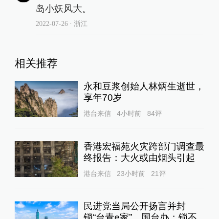
岛小妖风大。
2022-07-26
∙ 浙江
相关推荐
永和豆浆创始人林炳生逝世，
享年70岁
港台来信
4小时前
84
评
香港宏福苑火灾跨部门调查最
终报告：大火或由烟头引起
港台来信
23小时前
21
评
民进党当局公开扬言并封
锁“台青e家”，国台办：锁不