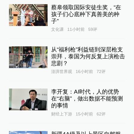
蔡皋领取国际安徒生奖，“在
孩子们心底种下真善美的种
子”
文化课
11小时前
59
评
从“福利枪”利益链到深层枪支
崇拜，泰国为何反复上演枪击
悲剧？
澎湃世界观
16小时前
72
评
李开复：AI时代，人的优势
在“右脑”，做出数据不能预测
的事情
财经上下游
15小时前
62
评