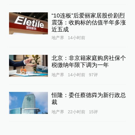
“10连板”后爱丽家居股价剧烈
震荡：收购标的估值半年多涨
近五成
地产界
14小时前
北京：非京籍家庭购房社保个
税缴纳年限下调为一年
地产界
14小时前
97
评
恒隆：委任蔡德粦为新行政总
裁
地产界
22小时前
15
评