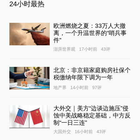
24小时最热
欧洲燃烧之夏：33万人大撤
离，一个升温世界的“哨兵事
件”
澎湃世界观
17小时前
43
评
北京：非京籍家庭购房社保个
税缴纳年限下调为一年
地产界
14小时前
97
评
大外交｜美方“边谈边施压”侵
蚀中美战略稳定基础，中方反
制“一日三连”
大国外交
16小时前
43
评