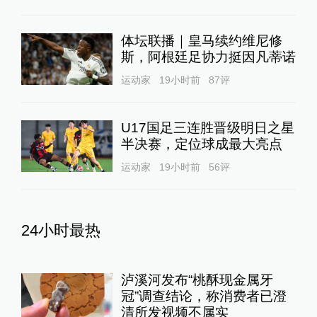
体坛联播｜皇马续约维尼修
斯，阿根廷足协力挺因凡蒂诺
运动家
19小时前
87
评
U17国足三连胜晋级明日之星
半决赛，定位球成最大亮点
运动家
19小时前
56
评
24小时最热
泸溪河发布“桃酥现金属牙
冠”调查结论，称消费者已澄
清所发视频不属实