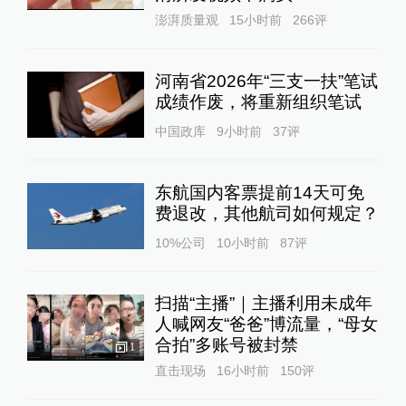
澎湃质量观
15小时前
266
评
河南省2026年“三支一扶”笔试
成绩作废，将重新组织笔试
中国政库
9小时前
37
评
东航国内客票提前14天可免
费退改，其他航司如何规定？
10%公司
10小时前
87
评
扫描“主播”｜主播利用未成年
人喊网友“爸爸”博流量，“母女
合拍”多账号被封禁
1
直击现场
16小时前
150
评