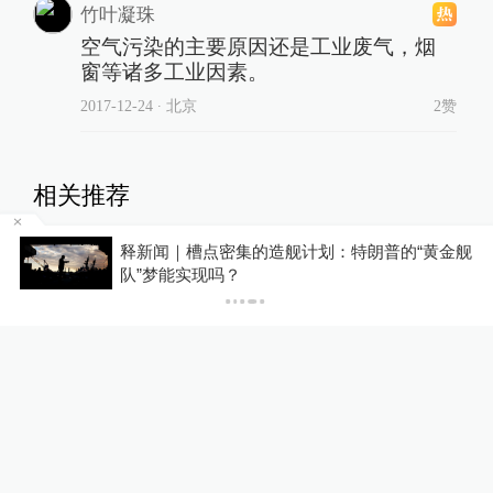
竹叶凝珠
空气污染的主要原因还是工业废气，烟
窗等诸多工业因素。
2017-12-24
∙ 北京
2赞
相关推荐
台风“白海豚”逼近，上海多部
天
释新闻｜槽点密集的造舰计划：特朗普的“黄金舰
门实行24小时前置备勤
队”梦能实现吗？
浦江头条
25分钟前
台风“白海豚”逼近，对上海的
影响呈“风长雨强”特点
1
浦江头条
57分钟前