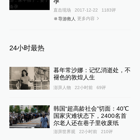
孕
直击现场
2017-12-22
1183
评
更多内容
导游救人
24小时最热
暮年常沙娜：记忆消逝处，不
褪色的敦煌人生
澎湃人物
22小时前
69
评
韩国“超高龄社会”切面：40℃
国家灾难状态下，2400名首
尔老人还在巷子里收废纸
澎湃世界观
22小时前
210
评