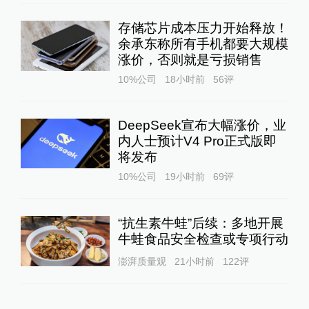
存储芯片成本压力开始释放！
余承东称所有手机都要大规模
涨价，否则就是亏损销售
10%公司
18小时前
56
评
DeepSeek宣布大幅涨价，业
内人士预计V4 Pro正式版即
将发布
10%公司
19小时前
69
评
“抗生素牛蛙”后续：多地开展
牛蛙食品安全检查或专项行动
澎湃质量观
21小时前
122
评