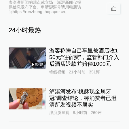
表澎湃新闻的观点或立场，澎湃新闻仅提
供信息发布平台。申请澎湃号请用电脑访
问https://renzheng.thepaper.cn。
24小时最热
游客称睡自己车里被酒店收1
50元“住宿费”，监管部门介入
后酒店退款并赔偿1000元
00:19
锋线视频
21小时前
351
评
泸溪河发布“桃酥现金属牙
冠”调查结论，称消费者已澄
清所发视频不属实
澎湃质量观
8小时前
260
评