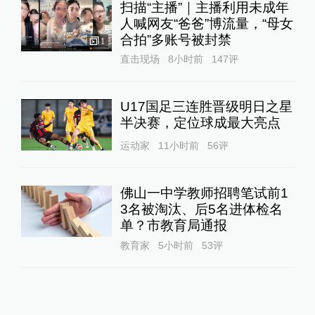
扫描“主播”｜主播利用未成年
人喊网友“爸爸”博流量，“母女
合拍”多账号被封禁
1
直击现场
8小时前
147
评
U17国足三连胜晋级明日之星
半决赛，定位球成最大亮点
运动家
11小时前
56
评
佛山一中学教师招聘笔试前1
3名被淘汰、后5名进体检名
单？市教育局通报
教育家
5小时前
53
评