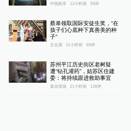
中国政库
12小时前
59
评
蔡皋领取国际安徒生奖，“在
孩子们心底种下真善美的种
子”
文化课
21小时前
69
评
苏州平江历史街区老树疑
遭“钻孔灌药”，姑苏区住建
委：将持续跟进救助事宜
直击现场
21小时前
138
评