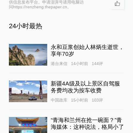
供信息发布平台。申请澎湃号请用电脑访
问https://renzheng.thepaper.cn。
24小时最热
永和豆浆创始人林炳生逝世，
享年70岁
港台来信
14小时前
144
评
新疆4A级及以上景区自驾服
务费均改为按车收费
中国政库
15小时前
103
评
“青海和兰州在抢一碗面？”青
海媒体：这种说法，格局小了