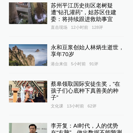
苏州平江历史街区老树疑
遭“钻孔灌药”，姑苏区住建
委：将持续跟进救助事宜
直击现场
12小时前
128
评
永和豆浆创始人林炳生逝世，
享年70岁
港台来信
5小时前
91
评
蔡皋领取国际安徒生奖，“在
孩子们心底种下真善美的种
子”
文化课
13小时前
62
评
李开复：AI时代，人的优势
在“右脑”，做出数据不能预测