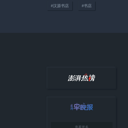
#
汉源书店
#
书店
00:54
“杰克船长”要来黄浦江边开画展
了，约翰尼·德普本人也会来上海
03:37
华语影坛传奇歌舞名星葛兰离
世，享年93岁
查看更多