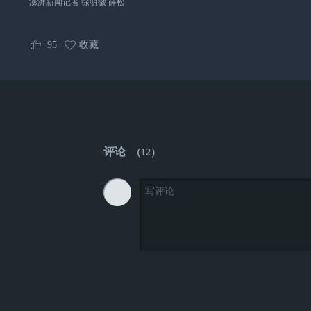
澎湃新闻记者 徐明徽 薛松
95
收藏
评论
（
12
）