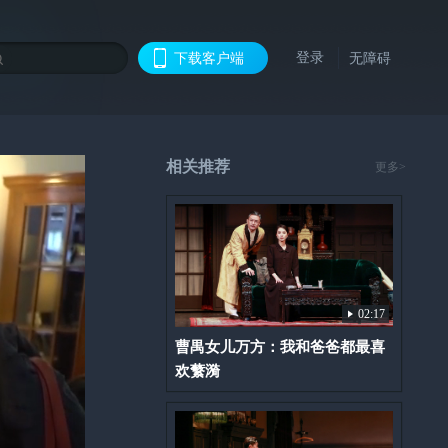
登录
下载客户端
无障碍
相关推荐
更多>
02:17
曹禺女儿万方：我和爸爸都最喜
欢蘩漪