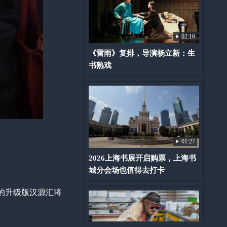
02:16
《雷雨》复排，导演杨立新：生
书熟戏
01:27
2026上海书展开启购票，上海书
城分会场也值得去打卡
店的升级版汉源汇将