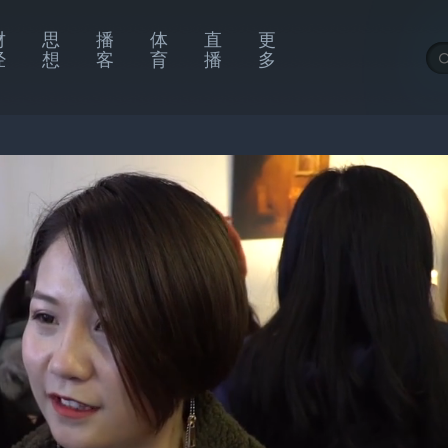
财
思
播
体
直
更
经
想
客
育
播
多