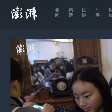
要
精
国
时
闻
选
际
事