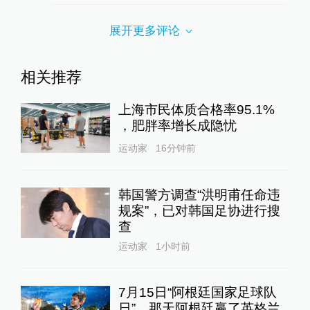
展开更多评论
相关推荐
上海市民体质合格率95.1%
，肥胖率增长成隐忧
运动家
16分钟前
韩国警方调查“洪明甫任命违
规案”，已对韩国足协进行搜
查
运动家
1小时前
7月15日“阿根廷国家足球队
日”，那天阿根廷赢了英格兰