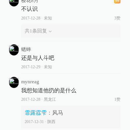
樱花8月
不认识
2017-12-28
∙ 未知
3赞
共
1
条回复
蟋蟀
还是与人斗吧
2017-12-29
∙ 未知
mynreag
我想知道他扔的是什么
2017-12-28
∙ 黑龙江
1赞
霏露霡雫
：
风马
2017-12-31
∙ 陕西