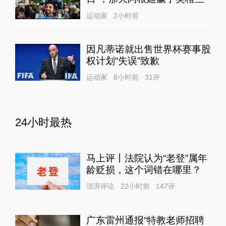
运动家
2小时前
因凡蒂诺就出售世界杯赛事股
权计划“失误”致歉
运动家
8小时前
31
评
24小时最热
马上评丨法院认为“老登”属年
龄贬损，这个词错在哪里？
澎湃评论
22小时前
147
评
广东雷州通报“特教老师招聘