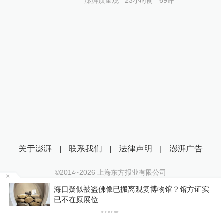
澎湃质量观
23小时前
69
评
关于澎湃
|
联系我们
|
法律声明
|
澎湃广告
©2014~
2026
上海东方报业有限公司
沪ICP证：沪B2-20170116 | 沪ICP备14003370号
方
海口疑似被盗佛像已搬离观复博物馆？馆方证实
互联网新闻信息服务许可证：31120170006
已不在原展位
沪公网安备 31010602000299号