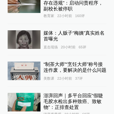
存在违规”：启动问责程序，
副校长被停职
教育家
22小时前
160
评
媒体：人贩子“梅姨”真实姓名
首曝光
直击现场
20小时前
65
评
“制茶大师”“烹饪大师”称号接
连作废，要解决的是什么问题
美数课
22小时前
37
评
澎湃回声｜多平台回应“假睫
毛胶水检出多种致癌、致敏
物”：正排查处置