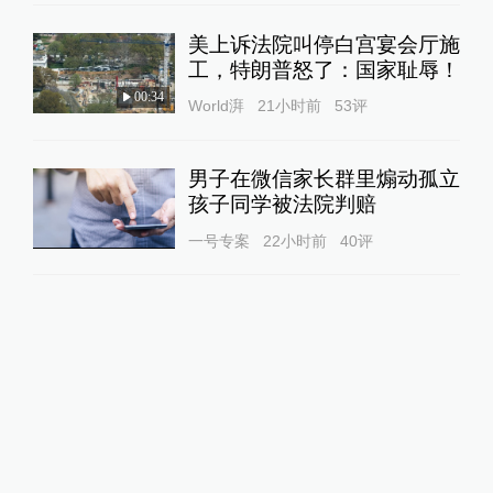
美上诉法院叫停白宫宴会厅施
工，特朗普怒了：国家耻辱！
00:34
World湃
21小时前
53
评
男子在微信家长群里煽动孤立
孩子同学被法院判赔
一号专案
22小时前
40
评