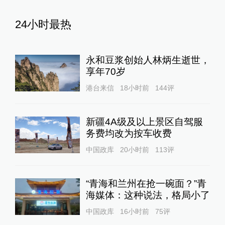
24小时最热
永和豆浆创始人林炳生逝世，
享年70岁
港台来信
18小时前
144
评
新疆4A级及以上景区自驾服
务费均改为按车收费
中国政库
20小时前
113
评
“青海和兰州在抢一碗面？”青
海媒体：这种说法，格局小了
中国政库
16小时前
75
评