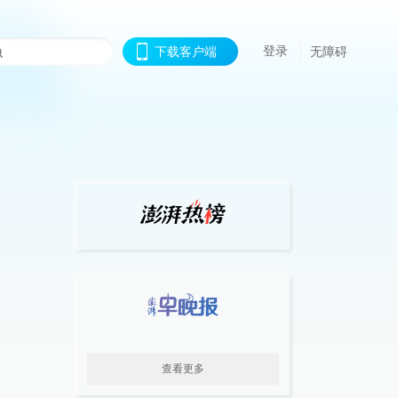
登录
下载客户端
无障碍
查看更多