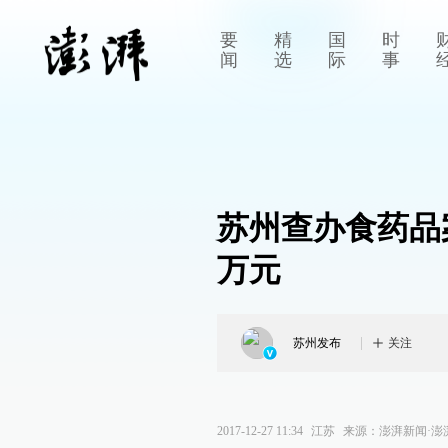
要
精
国
时
闻
选
际
事
苏州查办食药品案件
万元
苏州发布
关注
2017-12-27 11:34
江苏
来源：
澎湃新闻·澎