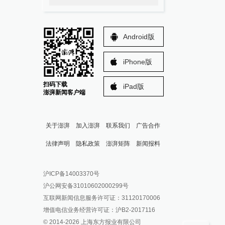
Android版
iPhone版
扫码下载
iPad版
澎湃新闻客户端
关于澎湃
加入澎湃
联系我们
广告合作
法律声明
隐私政策
澎湃矩阵
新闻报料
报料热线: 021-962866
澎湃新闻微博
沪ICP备14003370号
报料邮箱: news@thepaper.cn
澎湃新闻公众号
沪公网安备31010602000299号
澎湃新闻抖音号
互联网新闻信息服务许可证：31120170006
派生万物开放平台
增值电信业务经营许可证：沪B2-2017116
© 2014-
2026
上海东方报业有限公司
IP SHANGHAI