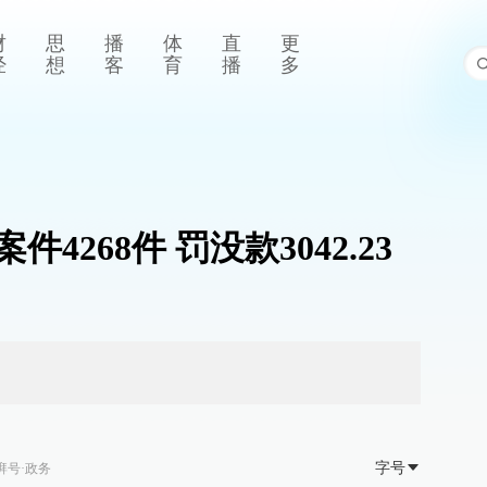
财
思
播
体
直
更
经
想
客
育
播
多
4268件 罚没款3042.23
字号
湃号·政务