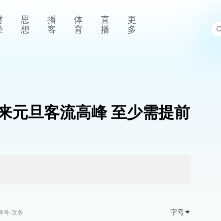
财
思
播
体
直
更
经
想
客
育
播
多
来元旦客流高峰 至少需提前
字号
湃号·政务