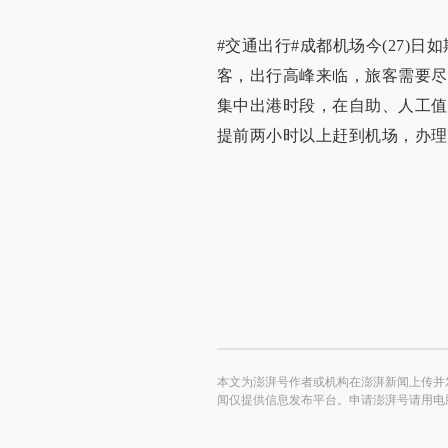
#交通出行#成都机场今(27)
客，出行高峰来临，旅客需要尽早
集中出港时段，在自助、人工值
提前两小时以上赶到机场，办理
本文为澎湃号作者或机构在澎湃新闻上传并
闻仅提供信息发布平台。申请澎湃号请用电脑访问http:/