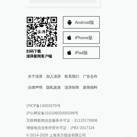
Android版
iPhone版
扫码下载
iPad版
澎湃新闻客户端
关于澎湃
加入澎湃
联系我们
广告合作
法律声明
隐私政策
澎湃矩阵
新闻报料
报料热线: 021-962866
澎湃新闻微博
沪ICP备14003370号
报料邮箱: news@thepaper.cn
澎湃新闻公众号
沪公网安备31010602000299号
澎湃新闻抖音号
互联网新闻信息服务许可证：31120170006
派生万物开放平台
增值电信业务经营许可证：沪B2-2017116
© 2014-
2026
上海东方报业有限公司
IP SHANGHAI