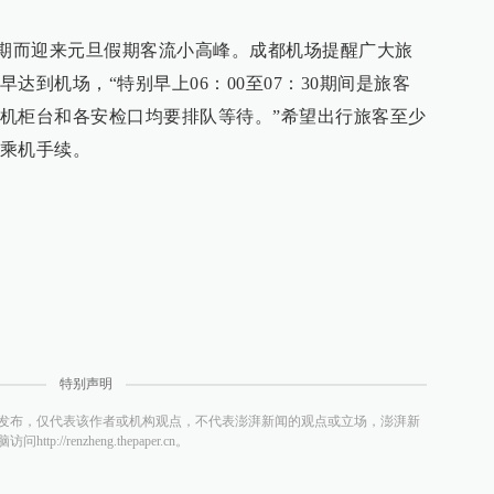
日如期而迎来元旦假期客流小高峰。成都机场提醒广大旅
达到机场，“特别早上06：00至07：30期间是旅客
机柜台和各安检口均要排队等待。”希望出行旅客至少
乘机手续。
特别声明
发布，仅代表该作者或机构观点，不代表澎湃新闻的观点或立场，澎湃新
/renzheng.thepaper.cn。