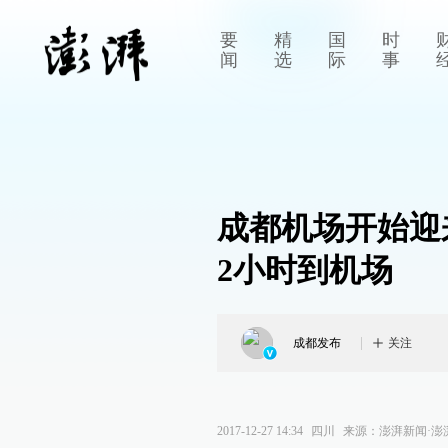
要
精
国
时
闻
选
际
事
成都机场开始迎
2小时到机场
成都发布
关注
2017-12-27 14:34
四川
来源：
澎湃新闻·澎