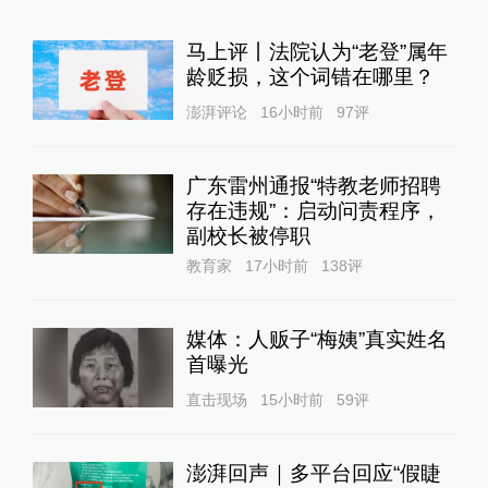
马上评丨法院认为“老登”属年
龄贬损，这个词错在哪里？
澎湃评论
16小时前
97
评
广东雷州通报“特教老师招聘
存在违规”：启动问责程序，
副校长被停职
教育家
17小时前
138
评
媒体：人贩子“梅姨”真实姓名
首曝光
直击现场
15小时前
59
评
澎湃回声｜多平台回应“假睫