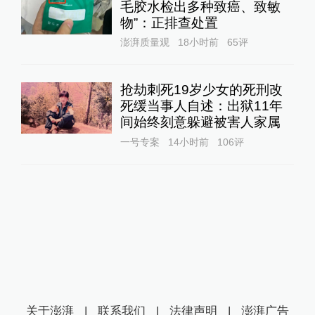
毛胶水检出多种致癌、致敏
物”：正排查处置
澎湃质量观
18小时前
65
评
抢劫刺死19岁少女的死刑改
死缓当事人自述：出狱11年
间始终刻意躲避被害人家属
一号专案
14小时前
106
评
关于澎湃
|
联系我们
|
法律声明
|
澎湃广告