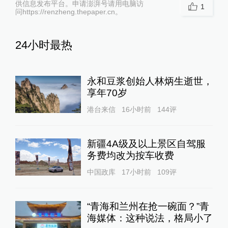
供信息发布平台。申请澎湃号请用电脑访
1
问https://renzheng.thepaper.cn。
24小时最热
永和豆浆创始人林炳生逝世，
享年70岁
港台来信
16小时前
144
评
新疆4A级及以上景区自驾服
务费均改为按车收费
中国政库
17小时前
109
评
“青海和兰州在抢一碗面？”青
海媒体：这种说法，格局小了