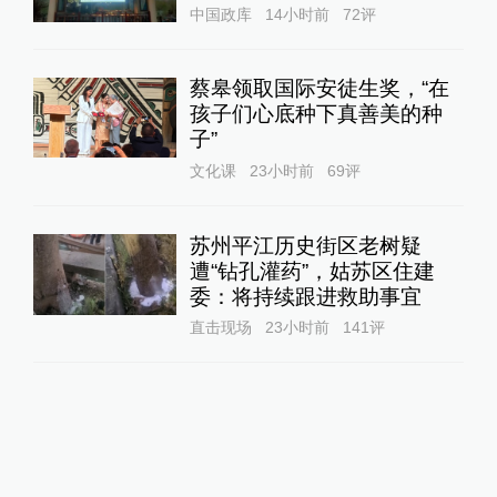
中国政库
14小时前
72
评
蔡皋领取国际安徒生奖，“在
孩子们心底种下真善美的种
子”
文化课
23小时前
69
评
苏州平江历史街区老树疑
遭“钻孔灌药”，姑苏区住建
委：将持续跟进救助事宜
直击现场
23小时前
141
评