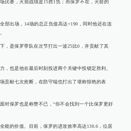
6场比赛，火箭战绩是15胜1负；而保罗不在，火箭的
全部出场，14场的总正负值高达+190，同时他还在连
。
下，是保罗带队在次节打出一波25比0，并贡献了其
力，也是他在最后时刻投进两个关键中投锁定胜利。
场贡献七次抢断，在防守端也打出了堪称惊艳的表
面对保罗也是称赞不已，“你不会找到一个比保罗更好
能的价值。目前，保罗的进攻效率高达130.6，位居