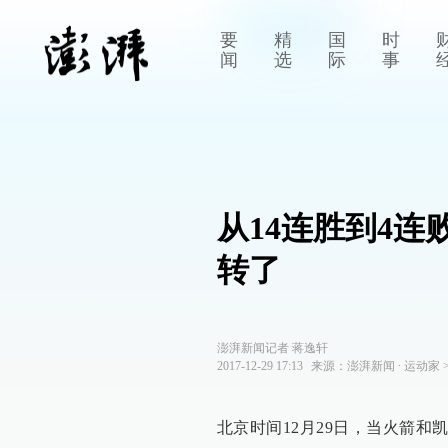
要
精
国
时
闻
选
际
事
从14连胜到4
转了
澎湃新闻记者 蒋逸轩
2017-12-29 17:13
来源：
澎湃新闻
∙
运动家
北京时间12月29日，当火箭