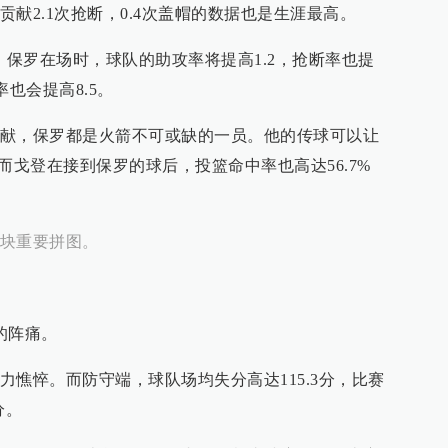
献2.1次抢断，0.4次盖帽的数据也是生涯最高。
nce的统计，保罗在场时，球队的助攻率将提高1.2，抢断率也提
率也会提高8.5。
献，保罗都是火箭不可或缺的一员。他的传球可以让
而戈登在接到保罗的球后，投篮命中率也高达56.7%
块重要拼图。
的阵痛。
憔悴。而防守端，球队场均失分高达115.3分，比赛
分。