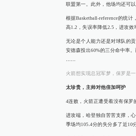
联盟第一。此外，他场均还可以贡
根据Basketball-refere
高1.2，失误率降低2.5，进攻效
无论是个人能力还是对球队的贡
安德森投出60%的三分命中率。
……
火箭想实现总冠军梦，保罗是一
太珍贵，主帅对他倍加呵护
4连败，火箭正遭受着没有保罗
进攻端，哈登独自苦苦支撑，心力
季场均105.4分的失分多了近10