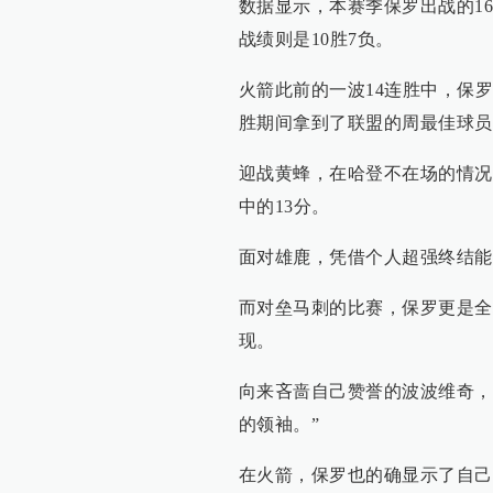
数据显示，本赛季保罗出战的1
战绩则是10胜7负。
火箭此前的一波14连胜中，保罗
胜期间拿到了联盟的周最佳球员
迎战黄蜂，在哈登不在场的情况
中的13分。
面对雄鹿，凭借个人超强终结能
而对垒马刺的比赛，保罗更是全
现。
向来吝啬自己赞誉的波波维奇，
的领袖。”
在火箭，保罗也的确显示了自己全