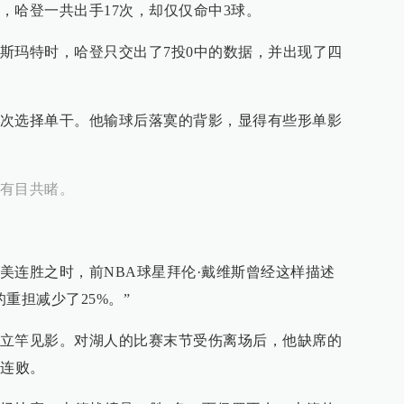
，哈登一共出手17次，却仅仅命中3球。
斯玛特时，哈登只交出了7投0中的数据，并出现了四
次选择单干。他输球后落寞的背影，显得有些形单影
有目共睹。
美连胜之时，前NBA球星拜伦·戴维斯曾经这样描述
重担减少了25%。”
立竿见影。对湖人的比赛末节受伤离场后，他缺席的
3连败。