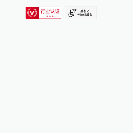
SIXTH TONE