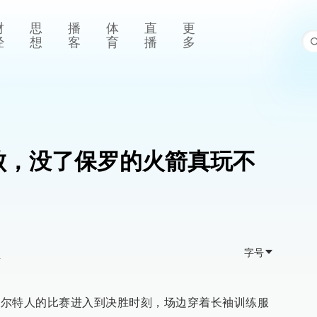
财
思
播
体
直
更
经
想
客
育
播
多
连败，没了保罗的火箭真玩不
字号
>
和凯尔特人的比赛进入到决胜时刻，场边穿着长袖训练服