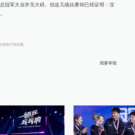
总冠军大业并无大碍。但这几场比赛却已经证明：没
。
经授权不得转载
我要举报