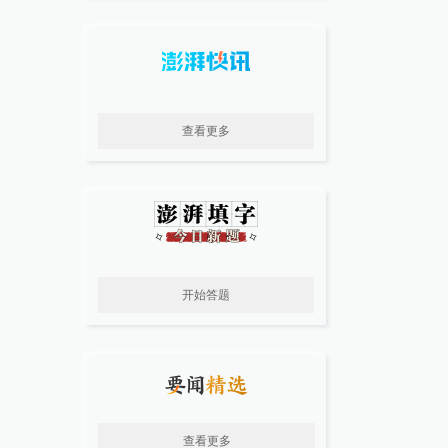
查看更多
开始答题
查看更多