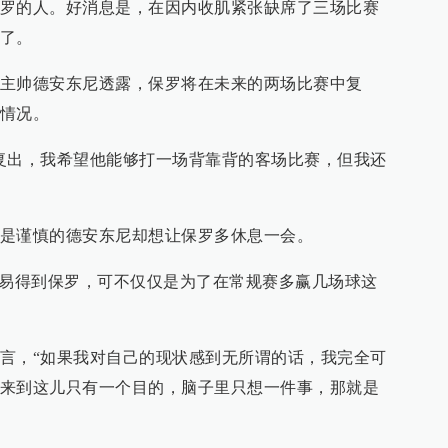
罗的人。好消息是，在因内收肌紧张缺席了三场比赛
了。
主帅德安东尼透露，保罗将在未来的两场比赛中复
情况。
复出，我希望他能够打一场背靠背的客场比赛，但我还
是谨慎的德安东尼却想让保罗多休息一会。
交易得到保罗，可不仅仅是为了在常规赛多赢几场球这
言，“如果我对自己的现状感到无所谓的话，我完全可
来到这儿只有一个目的，脑子里只想一件事，那就是