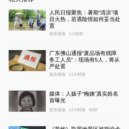
人民日报聚焦：暑期“清凉”项
目火热，若遇险情如何妥当处
置
直击现场
1小时前
广东佛山通报“废品场有残障
务工人员”：现场有5人，将从
严处置
直击现场
11小时前
媒体：人贩子“梅姨”真实姓名
首曝光
直击现场
12小时前
50
评