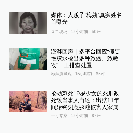
媒体：人贩子“梅姨”真实姓名
首曝光
直击现场
12小时前
50
评
澎湃回声｜多平台回应“假睫
毛胶水检出多种致癌、致敏
物”：正排查处置
澎湃质量观
15小时前
65
评
抢劫刺死19岁少女的死刑改
死缓当事人自述：出狱11年
间始终刻意躲避被害人家属
一号专案
12小时前
97
评