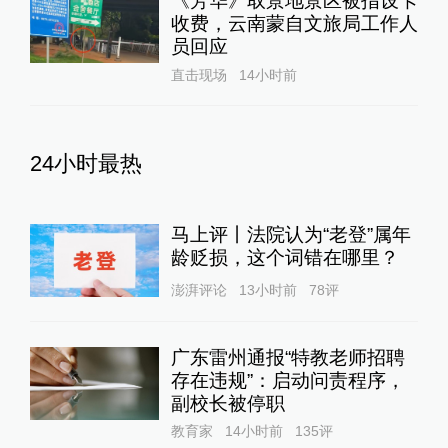
《芳华》取景地景区被指设卡
收费，云南蒙自文旅局工作人
员回应
直击现场
14小时前
24小时最热
马上评丨法院认为“老登”属年
龄贬损，这个词错在哪里？
澎湃评论
13小时前
78
评
广东雷州通报“特教老师招聘
存在违规”：启动问责程序，
副校长被停职
教育家
14小时前
135
评